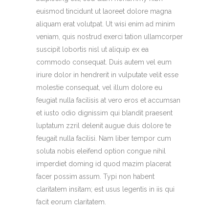
euismod tincidunt ut laoreet dolore magna
aliquam erat volutpat. Ut wisi enim ad minim
veniam, quis nostrud exerci tation ullamcorper
suscipit lobortis nisl ut aliquip ex ea
commodo consequat. Duis autem vel eum
iriure dolor in hendrerit in vulputate velit esse
molestie consequat, vel illum dolore eu
feugiat nulla facilisis at vero eros et accumsan
et iusto odio dignissim qui blandit praesent
luptatum zzril delenit augue duis dolore te
feugait nulla facilisi. Nam liber tempor cum
soluta nobis eleifend option congue nihil
imperdiet doming id quod mazim placerat
facer possim assum. Typi non habent
claritatem insitam; est usus legentis in iis qui
facit eorum claritatem.