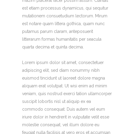
mazim placerat facer possim assum. Claritas
est etiam processus dynamicus, qui sequitur
mutationem consuetudium lectorum. Mirum
est notare quam littera gothica, quam nunc
putamus parum claram, anteposuerit
litterarum formas humanitatis per seacula
quarta decima et quinta decima.
Lorem ipsum dolor sit amet, consectetuer
adipiscing elit, sed diam nonummy nibh
euismod tincidunt ut laoreet dolore magna
aliquam erat volutpat. Ut wisi enim ad minim
veniam, quis nostrud exerci tation ullamcorper
suscipit lobortis nisl ut aliquip ex ea
commodo consequat. Duis autem vel eum
iriure dolor in hendrerit in vulputate velit esse
molestie consequat, vel illum dolore eu
feugiat nulla facilisis at vero eros et accumsan