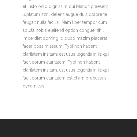
et iusto odio dignissim qui blandit praesent
luptatum zzril delenit augue duis dolore te
feugait nulla facilisi. Nam liber tempor cum
soluta nobis eleifend option congue nihil
imperdiet doming id quod mazim placerat
facer possim assum. Typi non habent
claritatem insitam; est usus legentis in iis qui
facit eorum claritatem. Typi non habent
claritatem insitam; est usus legentis in iis qui
facit eorum claritatem est etiam processus
dynamicus.