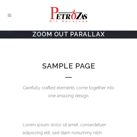
ZOOM OUT PARALLAX
SAMPLE PAGE
Carefully crafted elements come together into
one amazing design.
Lorem ipsum dolor sit amet, consectetuer
adipiscing elit, sed diam nonummy nibh