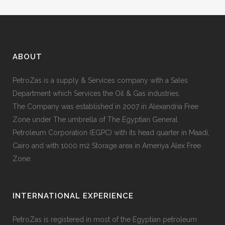
ABOUT
PetroZas is a supply & Services company with a Sales
Department which Services the Oil & Gas industries.
The Company was established in 2007 in Alexandria Free
Zone under The umbrella of The Egyptian General
Petroleum Corporation (EGPC) with its head quarter in Maadi,
Cairo and with 1000 m2 Storage area in Ameriya Alex Free
Zone.
INTERNATIONAL EXPERIENCE
PetroZas is registered in most of the Egyptian petroleum