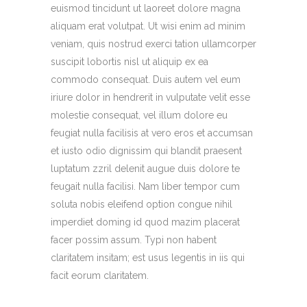
euismod tincidunt ut laoreet dolore magna
aliquam erat volutpat. Ut wisi enim ad minim
veniam, quis nostrud exerci tation ullamcorper
suscipit lobortis nisl ut aliquip ex ea
commodo consequat. Duis autem vel eum
iriure dolor in hendrerit in vulputate velit esse
molestie consequat, vel illum dolore eu
feugiat nulla facilisis at vero eros et accumsan
et iusto odio dignissim qui blandit praesent
luptatum zzril delenit augue duis dolore te
feugait nulla facilisi. Nam liber tempor cum
soluta nobis eleifend option congue nihil
imperdiet doming id quod mazim placerat
facer possim assum. Typi non habent
claritatem insitam; est usus legentis in iis qui
facit eorum claritatem.